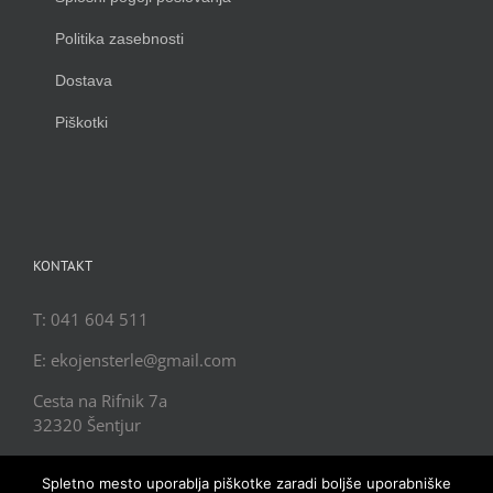
Politika zasebnosti
Dostava
Piškotki
KONTAKT
T: 041 604 511
E: ekojensterle@gmail.com
Cesta na Rifnik 7a
32320 Šentjur
Spletno mesto uporablja piškotke zaradi boljše uporabniške