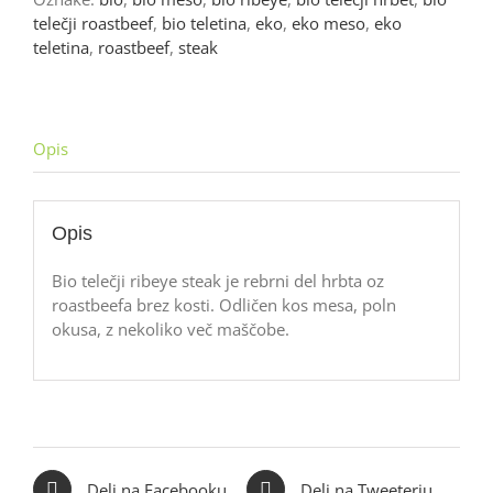
telečji roastbeef
,
bio teletina
,
eko
,
eko meso
,
eko
teletina
,
roastbeef
,
steak
Opis
Opis
Bio telečji ribeye steak je rebrni del hrbta oz
roastbeefa brez kosti. Odličen kos mesa, poln
okusa, z nekoliko več maščobe.
Deli na Facebooku
Deli na Tweeterju