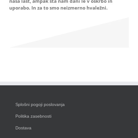
naša last, ampak sta nam dani le v oskrbo in
uporabo. In za to smo neizmerno hvaležni.
Splošni pogoji poslovanja
Politika zasebnosti
Dostava