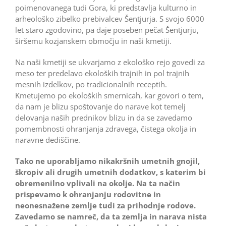
poimenovanega tudi Gora, ki predstavlja kulturno in
arheološko zibelko prebivalcev Šentjurja. S svojo 6000
let staro zgodovino, pa daje poseben pečat Šentjurju,
širšemu kozjanskem območju in naši kmetiji.
Na naši kmetiji se ukvarjamo z ekološko rejo govedi za
meso ter predelavo ekoloških trajnih in pol trajnih
mesnih izdelkov, po tradicionalnih receptih.
Kmetujemo po ekoloških smernicah, kar govori o tem,
da nam je blizu spoštovanje do narave kot temelj
delovanja naših prednikov blizu in da se zavedamo
pomembnosti ohranjanja zdravega, čistega okolja in
naravne dediščine.
Tako ne uporabljamo nikakršnih umetnih gnojil,
škropiv ali drugih umetnih dodatkov, s katerim bi
obremenilno vplivali na okolje. Na ta način
prispevamo k ohranjanju rodovitne in
neonesnažene zemlje tudi za prihodnje rodove.
Zavedamo se namreč, da ta zemlja in narava nista