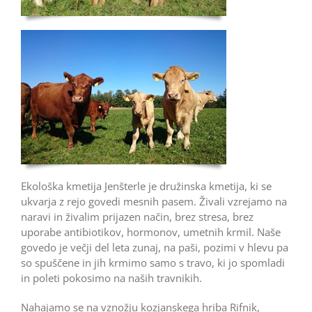
Ekološka kmetija Jenšterle je družinska kmetija, ki se
ukvarja z rejo govedi mesnih pasem. Živali vzrejamo na
naravi in živalim prijazen način, brez stresa, brez
uporabe antibiotikov, hormonov, umetnih krmil. Naše
govedo je večji del leta zunaj, na paši, pozimi v hlevu pa
so spuščene in jih krmimo samo s travo, ki jo spomladi
in poleti pokosimo na naših travnikih.
Nahajamo se na vznožju kozjanskega hriba Rifnik,