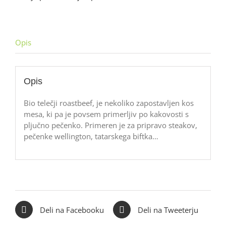
Opis
Opis
Bio telečji roastbeef, je nekoliko zapostavljen kos
mesa, ki pa je povsem primerljiv po kakovosti s
pljučno pečenko. Primeren je za pripravo steakov,
pečenke wellington, tatarskega biftka…
Deli na Facebooku
Deli na Tweeterju