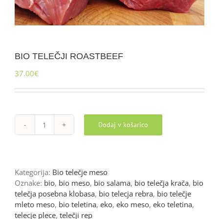
BIO TELEČJI ROASTBEEF
37.00
€
Dodaj v košarico
BIO
TELEČJI
ROASTBEEF
količina
Kategorija:
Bio telečje meso
Oznake:
bio
,
bio meso
,
bio salama
,
bio telečja krača
,
bio
telečja posebna klobasa
,
bio telecja rebra
,
bio telečje
mleto meso
,
bio teletina
,
eko
,
eko meso
,
eko teletina
,
telecje plece
,
telečji rep