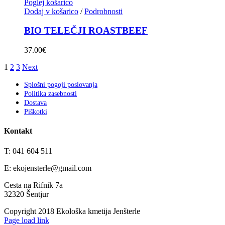
Poglej košarico
Dodaj v košarico
/
Podrobnosti
BIO TELEČJI ROASTBEEF
37.00
€
1
2
3
Next
Splošni pogoji poslovanja
Politika zasebnosti
Dostava
Piškotki
Kontakt
T: 041 604 511
E: ekojensterle@gmail.com
Cesta na Rifnik 7a
32320 Šentjur
Copyright 2018 Ekološka kmetija Jenšterle
Page load link