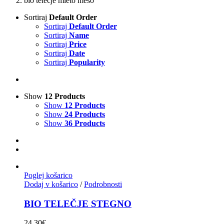
bio telečje mleto meso
Sortiraj
Default Order
Sortiraj
Default Order
Sortiraj
Name
Sortiraj
Price
Sortiraj
Date
Sortiraj
Popularity
Show
12 Products
Show
12 Products
Show
24 Products
Show
36 Products
Poglej košarico
Dodaj v košarico
/
Podrobnosti
BIO TELEČJE STEGNO
24.30
€