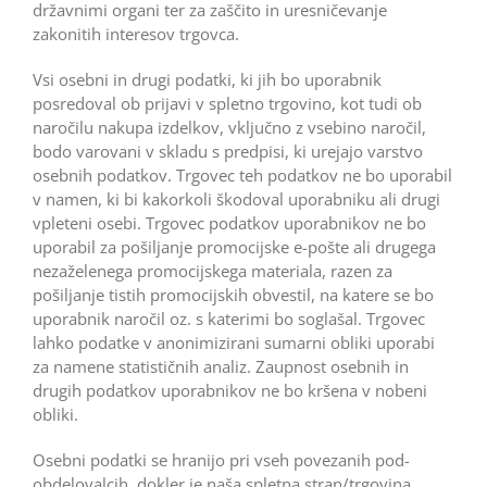
državnimi organi ter za zaščito in uresničevanje
zakonitih interesov trgovca.
Vsi osebni in drugi podatki, ki jih bo uporabnik
posredoval ob prijavi v spletno trgovino, kot tudi ob
naročilu nakupa izdelkov, vključno z vsebino naročil,
bodo varovani v skladu s predpisi, ki urejajo varstvo
osebnih podatkov. Trgovec teh podatkov ne bo uporabil
v namen, ki bi kakorkoli škodoval uporabniku ali drugi
vpleteni osebi. Trgovec podatkov uporabnikov ne bo
uporabil za pošiljanje promocijske e-pošte ali drugega
nezaželenega promocijskega materiala, razen za
pošiljanje tistih promocijskih obvestil, na katere se bo
uporabnik naročil oz. s katerimi bo soglašal. Trgovec
lahko podatke v anonimizirani sumarni obliki uporabi
za namene statističnih analiz. Zaupnost osebnih in
drugih podatkov uporabnikov ne bo kršena v nobeni
obliki.
Osebni podatki se hranijo pri vseh povezanih pod-
obdelovalcih, dokler je naša spletna stran/trgovina