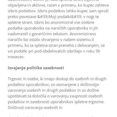
objavljena in aktivna, razen v primeru, ko kupec zahteva
izbris podatkov. Izbris podatkov lahko kupec sam sproži
preko povezave &#39;Moji podatki&#39; v nogi te
spletne strani. Izbris bo anonimiziral vse osebne
podatke uporabnika na naročilih uporabnika in jih
nadomestil z generičnim tekstom. Anonimizirano
naročilo bo ostalo shranjeno v našem sistemu.V
primeru, ko ta spletna stran preneha z delovanjem, se
vsi podatki pri pod-obdelovalcih izbrišejo v roku 3h
mesecev.
Izvajanje politike zasebnosti
Trgovec in osebe, ki imajo dostop do osebnih in drugih
podatkov uporabnikov, so seznanjene z dolžnostjo
varovanja osebnih in drugih podatkov in so dolžne
upoštevati ta določila o varovanju zaupnosti osebnih
podatkov in zasebnosti uporabnikov spletne trgovine.
Dolžnost varovanja osebnih in