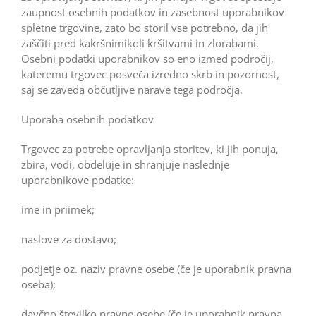
zaupnost osebnih podatkov in zasebnost uporabnikov
spletne trgovine, zato bo storil vse potrebno, da jih
zaščiti pred kakršnimikoli kršitvami in zlorabami.
Osebni podatki uporabnikov so eno izmed področij,
kateremu trgovec posveča izredno skrb in pozornost,
saj se zaveda občutljive narave tega področja.
Uporaba osebnih podatkov
Trgovec za potrebe opravljanja storitev, ki jih ponuja,
zbira, vodi, obdeluje in shranjuje naslednje
uporabnikove podatke:
ime in priimek;
naslove za dostavo;
podjetje oz. naziv pravne osebe (če je uporabnik pravna
oseba);
davčno številko pravne osebe (če je uporabnik pravna