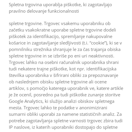
Spletna trgovina uporablja piškotke, ki zagotavljajo
pravilno delovanje funkcionalnosti
spletne trgovine. Trgovec vsakemu uporabniku ob
začetku vsakokratne uporabe spletne trgovine dodeli
piškotek za identifikacijo, spremljanje nakupovalne
košarice in zagotavljanje sledljivosti (t.i. “cookie”), ki se v
pomnilniku strežnika shranjuje le za čas trajanja obiska
spletne trgovine in se izbriše po eni uri neaktivnosti.
Trgovec lahko na osebni računalnik uporabnika shrani
tudi nekatere trajne piškotke, kot npr. identifikacijska
številka uporabnika v šifrirani obliki za prepoznavanje
ob naslednjem obisku spletne trgovine ali ocene
artiklov, s pomočjo katerega uporabnik ve, katere artikle
je že ocenil, posredno pa tudi piškotke zunanje storitve
Google Analytics, ki služijo analizi obiskov spletnega
mesta. Trgovec lahko te podatke v anonimizirani
sumarni obliki uporabi za namene statističnih analiz. Za
potrebe zagotavljanja spletne varnosti trgovec zbira tudi
IP naslove, iz katerih uporabniki dostopajo do spletne