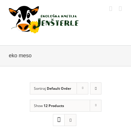
Skip
to
content
eko meso
Sortiraj
Default Order
Show
12 Products