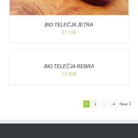
BIO TELEČJA JETRA
21.10
€
DODAJ
V
KOŠARICO
/
BIO TELEČJA REBRA
PODROBNOSTI
13.50
€
1
2
…
4
Next