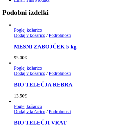
Email This Product
Podobni izdelki
Poglej košarico
Dodaj v košarico
/
Podrobnosti
MESNI ZABOJČEK 5 kg
95.00
€
Poglej košarico
Dodaj v košarico
/
Podrobnosti
BIO TELEČJA REBRA
13.50
€
Poglej košarico
Dodaj v košarico
/
Podrobnosti
BIO TELEČJI VRAT