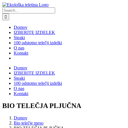
Skip
to
Search
content
for:
Domov
IZBERITE IZDELEK
Steaki
100 odstotno telečji izdelki
O nas
Kontakt
Domov
IZBERITE IZDELEK
Steaki
100 odstotno telečji izdelki
O nas
Kontakt
BIO TELEČJA PLJUČNA
Domov
Bio telečje meso