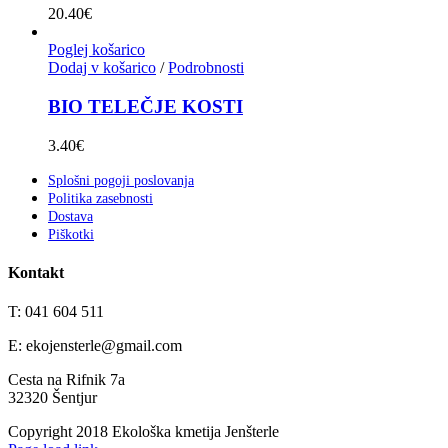
20.40
€
Poglej košarico
Dodaj v košarico
/
Podrobnosti
BIO TELEČJE KOSTI
3.40
€
Splošni pogoji poslovanja
Politika zasebnosti
Dostava
Piškotki
Kontakt
T: 041 604 511
E: ekojensterle@gmail.com
Cesta na Rifnik 7a
32320 Šentjur
Copyright 2018 Ekološka kmetija Jenšterle