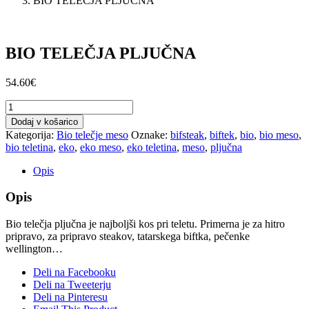
BIO TELEČJA PLJUČNA
BIO TELEČJA PLJUČNA
54.60
€
BIO
TELEČJA
Dodaj v košarico
PLJUČNA
Kategorija:
Bio telečje meso
Oznake:
bifsteak
,
biftek
,
bio
,
bio meso
,
količina
bio teletina
,
eko
,
eko meso
,
eko teletina
,
meso
,
pljučna
Opis
Opis
Bio telečja pljučna je najboljši kos pri teletu. Primerna je za hitro
pripravo, za pripravo steakov, tatarskega biftka, pečenke
wellington…
Deli na Facebooku
Deli na Tweeterju
Deli na Pinteresu