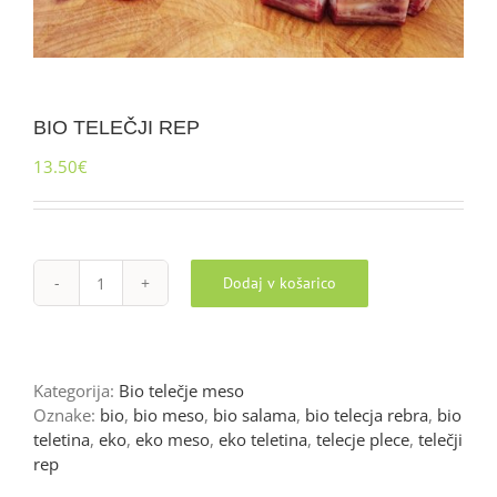
BIO TELEČJI REP
13.50
€
Dodaj v košarico
BIO
TELEČJI
REP
količina
Kategorija:
Bio telečje meso
Oznake:
bio
,
bio meso
,
bio salama
,
bio telecja rebra
,
bio
teletina
,
eko
,
eko meso
,
eko teletina
,
telecje plece
,
telečji
rep