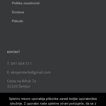
Politika zasebnosti
Dostava
Piškotki
KONTAKT
T: 041 604 511
E: ekojensterle@gmail.com
Cesta na Rifnik 7a
32320 Šentjur
Spletno mesto uporablja piškotke zaradi boljše uporabniške
izkušnje. Z uporabo naše spletne strani potrjujete, da se z