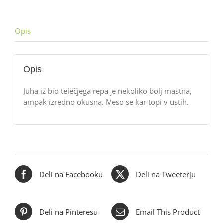
Opis
Opis
Juha iz bio telečjega repa je nekoliko bolj mastna,
ampak izredno okusna. Meso se kar topi v ustih.
Deli na Facebooku
Deli na Tweeterju
Deli na Pinteresu
Email This Product