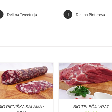
Deli na Tweeterju
Deli na Pinteresu
DODAJ V KOŠARICO
/
PODROBNOSTI
DODAJ V KOŠARIC
PODROBNOSTI
BIO RIFNIŠKA SALAMA /
BIO TELEČJI VRAT