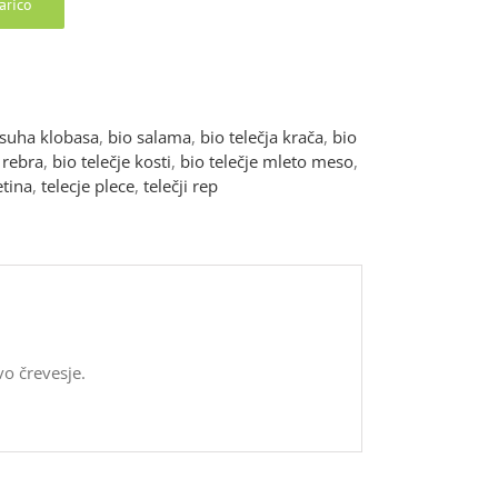
arico
a suha klobasa
,
bio salama
,
bio telečja krača
,
bio
 rebra
,
bio telečje kosti
,
bio telečje mleto meso
,
etina
,
telecje plece
,
telečji rep
vo črevesje.