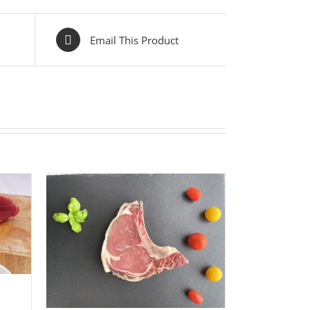
Email This Product
O
/