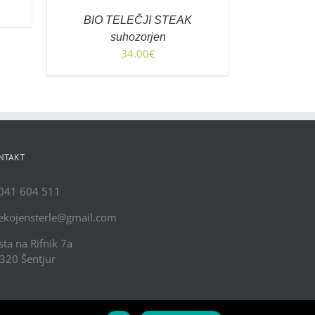
BIO TELEČJI STEAK
suhozorjen
34.00
€
NTAKT
 041 604 511
 ekojensterle@gmail.com
sta na Rifnik 7a
320 Šentjur