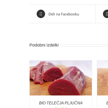
Deli na Facebooku
Podobni izdelki
ŠARICO
/
DODAJ V KOŠARICO
/
NOSTI
PODROBNOSTI
BIO TELEČJA PLJUČNA