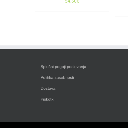
54.60
€
Splošni pogoji poslovanja
Politika zasebnosti
Dostava
Piškotki