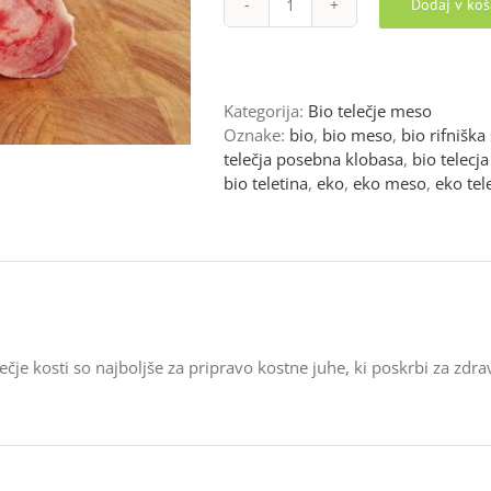
Dodaj v koš
BIO
TELEČJE
KOSTI
količina
Kategorija:
Bio telečje meso
Oznake:
bio
,
bio meso
,
bio rifnišk
telečja posebna klobasa
,
bio telecja
bio teletina
,
eko
,
eko meso
,
eko tel
lečje kosti so najboljše za pripravo kostne juhe, ki poskrbi za zdra