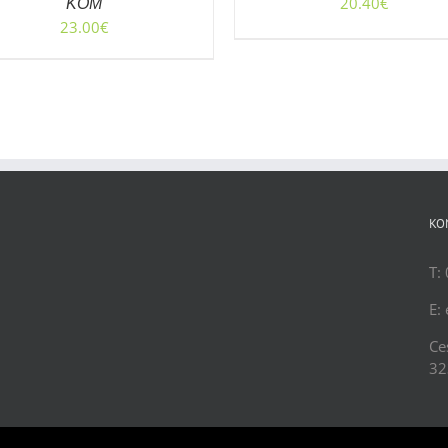
20.40
€
KOM
23.00
€
KO
T:
E:
Ce
32