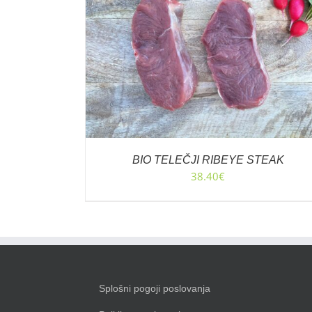
CO
/
I
BIO TELEČJI RIBEYE STEAK
38.40
€
Splošni pogoji poslovanja