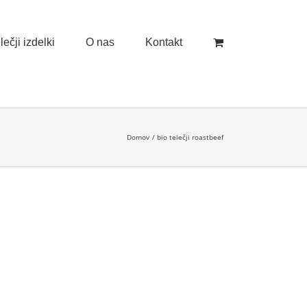
ečji izdelki
O nas
Kontakt
Domov
bio telečji roastbeef