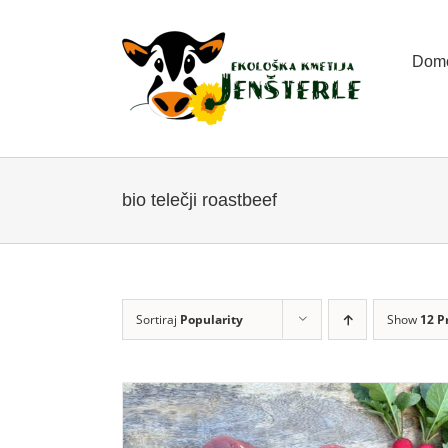
Skip
to
content
Dom
bio telečji roastbeef
Sortiraj
Popularity
Show
12 P