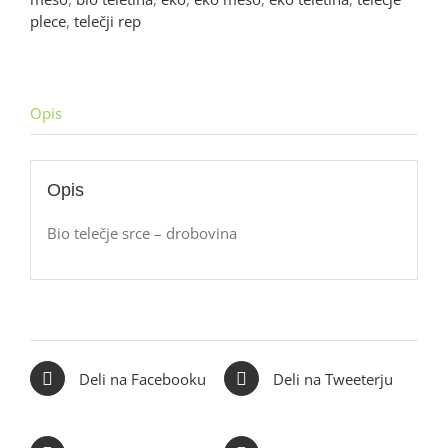
plece
,
telečji rep
Opis
Opis
Bio telečje srce – drobovina
Deli na Facebooku
Deli na Tweeterju