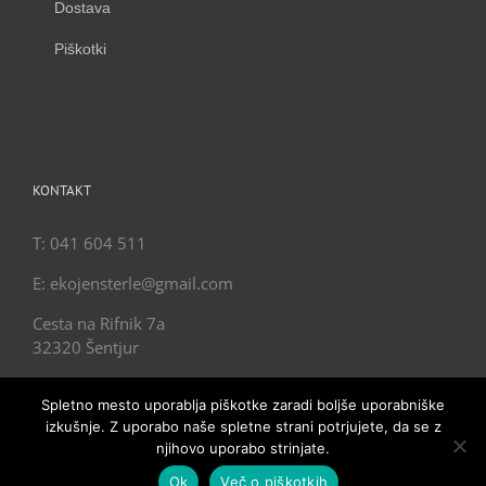
Dostava
Piškotki
KONTAKT
T: 041 604 511
E: ekojensterle@gmail.com
Cesta na Rifnik 7a
32320 Šentjur
Spletno mesto uporablja piškotke zaradi boljše uporabniške
izkušnje. Z uporabo naše spletne strani potrjujete, da se z
njihovo uporabo strinjate.
Ok
Več o piškotkih