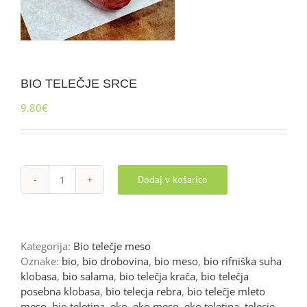
BIO TELEČJE SRCE
9.80
€
Dodaj v košarico
BIO
TELEČJE
SRCE
količina
Kategorija:
Bio telečje meso
Oznake:
bio
,
bio drobovina
,
bio meso
,
bio rifniška suha
klobasa
,
bio salama
,
bio telečja krača
,
bio telečja
posebna klobasa
,
bio telecja rebra
,
bio telečje mleto
meso
,
bio teletina
,
eko
,
eko meso
,
eko teletina
,
telecje