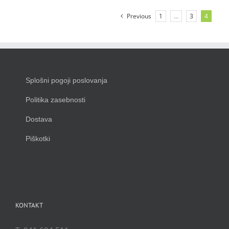
Previous
1
…
3
4
Splošni pogoji poslovanja
Politika zasebnosti
Dostava
Piškotki
KONTAKT