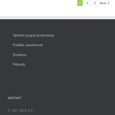
1
2
3
Next
Splošni pogoji poslovanja
Politika zasebnosti
Dostava
Piškotki
KONTAKT
T: 041 604 511