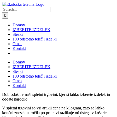
Skip
to
Search
content
for:
Domov
IZBERITE IZDELEK
Steaki
100 odstotno telečji izdelki
O nas
Kontakt
Domov
IZBERITE IZDELEK
Steaki
100 odstotno telečji izdelki
O nas
Kontakt
Dobrodošli v naši spletni trgovini, kjer si lahko izberete izdelek in
oddate naročilo.
V spletni trgovini so vsi artikli cena na kilogram, zato se lahko
končni znesek naročila po pripravi razlikuje od tistega v košarici.