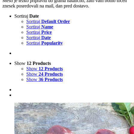
Meso je težko pripraviti do grama natančno, zato vam bomo točen
znesek posredovali na mail, dan pred dostavo.
Sortiraj
Date
Sortiraj
Default Order
Sortiraj
Name
Sortiraj
Price
Sortiraj
Date
Sortiraj
Popularity
Show
12 Products
Show
12 Products
Show
24 Products
Show
36 Products