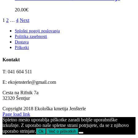
20.00
€
1
2
…
4
Next
Splošni pogoji poslovanja
Politika zasebnosti
Dostava
Piškotki
Kontakt
T: 041 604 511
E: ekojensterle@gmail.com
Cesta na Rifnik 7a
32320 Šentjur
Copyright 2018 Ekološka kmetija Jenšterle
Page load link
Spletno mesto uporablja piškotke zaradi boljše uporabniške
izkušnje. Z uporabo naše spletne strani potrjujete, da se z njihovo
uporabo strinjate.
Ok
Več o piškotkih
Go